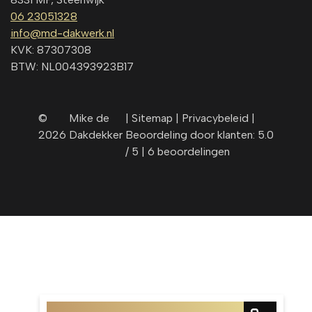
06 23051328
info@md-dakwerk.nl
KVK: 87307308
BTW: NL004393923B17
©
Mike de
|
Sitemap |
Privacybeleid
|
2026
Dakdekker
Beoordeling door klanten: 5.0
/ 5 |
6 beoordelingen