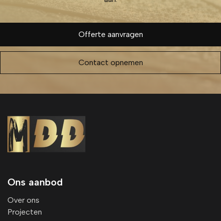
perfe
ct uit 
en 
Offerte aanvragen
alles 
is 
schoo
Contact opnemen
n 
achter
gelate
n. 
Absol
uut 
een 
aanra
der!
Ons aanbod
Over ons
Projecten