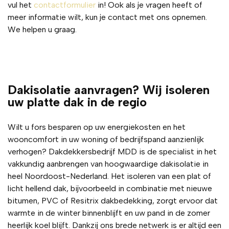
vul het
contactformulier
in! Ook als je vragen heeft of
achter
meer informatie wilt, kun je contact met ons opnemen.
af. 
We helpen u graag.
Het 
dak 
ziet 
er 
weer 
Dakisolatie aanvragen? Wij isoleren
perfe
uw platte dak in de regio
ct uit 
en 
Wilt u fors besparen op uw energiekosten en het
alles 
wooncomfort in uw woning of bedrijfspand aanzienlijk
is 
verhogen? Dakdekkersbedrijf MDD is de specialist in het
schoo
vakkundig aanbrengen van hoogwaardige dakisolatie in
n 
heel Noordoost-Nederland. Het isoleren van een plat of
achter
licht hellend dak, bijvoorbeeld in combinatie met nieuwe
gelate
bitumen, PVC of Resitrix dakbedekking, zorgt ervoor dat
n. 
warmte in de winter binnenblijft en uw pand in de zomer
Absol
heerlijk koel blijft. Dankzij ons brede netwerk is er altijd een
uut 