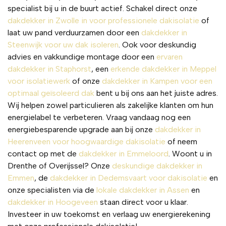
specialist bij u in de buurt actief. Schakel direct onze
een 
dakdekker in Zwolle in voor professionele dakisolatie
of
aanra
laat uw pand verduurzamen door een
dakdekker in
der!
Steenwijk voor uw dak isoleren
. Ook voor deskundig
advies en vakkundige montage door een
ervaren
dakdekker in Staphorst
, een
erkende dakdekker in Meppel
voor isolatiewerk
of onze
dakdekker in Kampen voor een
optimaal geïsoleerd dak
bent u bij ons aan het juiste adres.
Wij helpen zowel particulieren als zakelijke klanten om hun
energielabel te verbeteren. Vraag vandaag nog een
energiebesparende upgrade aan bij onze
dakdekker in
Heerenveen voor hoogwaardige dakisolatie
of neem
contact op met de
dakdekker in Emmeloord
. Woont u in
Drenthe of Overijssel? Onze
deskundige dakdekker in
Emmen
, de
dakdekker in Dedemsvaart voor dakisolatie
en
onze specialisten via de
lokale dakdekker in Assen
en
dakdekker in Hoogeveen
staan direct voor u klaar.
Investeer in uw toekomst en verlaag uw energierekening