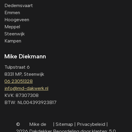
Dedemsvaart
Emmen
Hoogeveen
Meppel
Steenwijk
Kampen
Mike Diekmann
Tulpstraat 6
8331 MP, Steenwijk
06 23051328
info@md-dakwerk.nl
KVK: 87307308
BTW: NL004393923B17
©
Mike de
|
Sitemap |
Privacybeleid
|
2026
Dakdekker
Beoordeling door klanten: 5.0