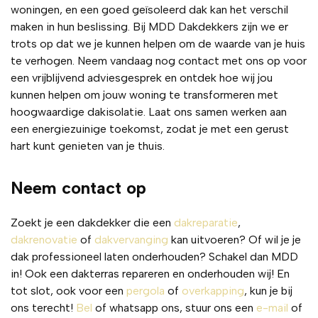
netjes
e is 
werkz
woningen, en een goed geïsoleerd dak kan het verschil
, snel, 
top! 
aamh
maken in hun beslissing. Bij MDD Dakdekkers zijn we er
transp
Wij 
eden 
trots op dat we je kunnen helpen om de waarde van je huis
arant 
zijn 
zijn 
te verhogen. Neem vandaag nog contact met ons op voor
en 
erg 
vakku
een vrijblijvend adviesgesprek en ontdek hoe wij jou
neme
tevre
ndig 
kunnen helpen om jouw woning te transformeren met
n je 
den.
en 
hoogwaardige dakisolatie. Laat ons samen werken aan
goed 
netjes 
een energiezuinige toekomst, zodat je met een gerust
mee 
uitgev
hart kunt genieten van je thuis.
in het 
oerd, 
proce
volge
Neem contact op
s! 
ns 
Zeker 
afspra
Zoekt je een dakdekker die een
dakreparatie
,
een 
ak en 
dakrenovatie
of
dakvervanging
kan uitvoeren? Of wil je je
aanra
zonde
dak professioneel laten onderhouden? Schakel dan MDD
der
r 
in! Ook een dakterras repareren en onderhouden wij! En
verras
tot slot, ook voor een
pergola
of
overkapping
, kun je bij
singe
ons terecht!
Bel
of whatsapp ons, stuur ons een
e-mail
of
n 