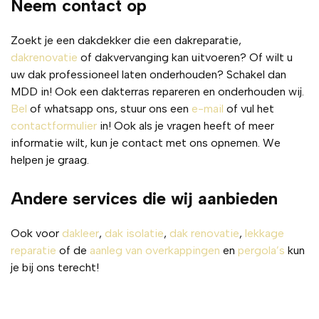
Neem contact op
in het 
oerd, 
proce
volge
Zoekt je een dakdekker die een dakreparatie,
s! 
ns 
dakrenovatie
of dakvervanging kan uitvoeren? Of wilt u
Zeker 
afspra
uw dak professioneel laten onderhouden? Schakel dan
een 
ak en 
MDD in! Ook een dakterras repareren en onderhouden wij.
aanra
zonde
Bel
of whatsapp ons, stuur ons een
e-mail
of vul het
der
r 
contactformulier
in! Ook als je vragen heeft of meer
verras
informatie wilt, kun je contact met ons opnemen. We
singe
helpen je graag.
n 
achter
Andere services die wij aanbieden
af. 
Het 
dak 
Ook voor
dakleer
,
dak isolatie
,
dak renovatie
,
lekkage
ziet 
reparatie
of de
aanleg van overkappingen
en
pergola’s
kun
er 
je bij ons terecht!
weer 
perfe
ct uit 