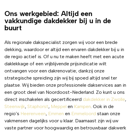
en 
Ons werkgebied: Altijd een
alles 
vakkundige dakdekker bij u in de
is 
buurt
schoo
n 
achter
Als regionale dakspecialist zorgen wij voor een brede
gelate
dekking, waardoor er altijd een ervaren dakdekker bij u in
n. 
de regio actief is. Of u nu te maken heeft met een acute
Absol
daklekkage of een vrijblijvende prijsindicatie wilt
uut 
ontvangen voor een dakrenovatie; dankzij onze
een 
strategische spreiding zijn wij bij spoed altijd snel ter
aanra
plaatse. Wij bieden onze professionele dakservices aan in
der!
een groot deel van Noordoost-Nederland. Zo kunt u ons
direct inschakelen als gecertificeerd
dakdekker in Zwolle
,
Steenwijk
,
Staphorst
,
Meppel
en
Kampen
. Ook in de
regio’s
Heerenveen
,
Emmen
en
Emmeloord
staan onze
vakmensen dagelijks voor u klaar. Daarnaast zijn wij uw
vaste partner voor hoogwaardig en betrouwbaar dakwerk