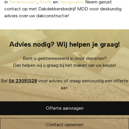
in
Dedemsvaart
,
Assen
en
Hoogeveen
. Neem gerust
contact op met Dakdekkersbedrijf MDD voor deskundig
advies over uw dakconstructie!
Advies nodig? Wij helpen je graag!
Bent u geïnteresseerd in onze diensten?
Dan helpen wij u graag bij het maken van uw keuze!
Bel
06 23051328
voor advies of vraag eenvoudig een offerte
aan.
Offerte aanvragen
Contact opnemen