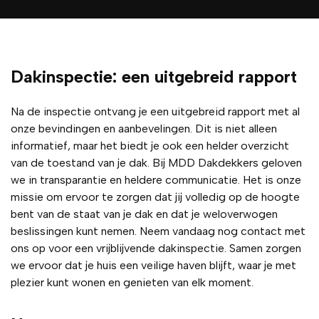
uwd 
ijke 
ct was 
ke
en het 
prijsaf
de 
s 
dak 
sprak
comm
he
van 
en, 
unicat
vo
schuur
geen 
ie 
Dakinspectie: een uitgebreid rapport
tje. 
verbo
duidel
Mann
rgen 
ijk en 
Na de inspectie ontvang je een uitgebreid rapport met al
en 
koste
profe
onze bevindingen en aanbevelingen. Dit is niet alleen
werke
n. En 
ssione
informatief, maar het biedt je ook een helder overzicht
n 
servic
el. De 
van de toestand van je dak. Bij MDD Dakdekkers geloven
netjes
e is 
werkz
we in transparantie en heldere communicatie. Het is onze
, snel, 
top! 
aamh
missie om ervoor te zorgen dat jij volledig op de hoogte
transp
Wij 
eden 
bent van de staat van je dak en dat je weloverwogen
arant 
zijn 
zijn 
beslissingen kunt nemen. Neem vandaag nog contact met
en 
erg 
vakku
ons op voor een vrijblijvende dakinspectie. Samen zorgen
neme
tevre
ndig 
we ervoor dat je huis een veilige haven blijft, waar je met
n je 
den.
en 
plezier kunt wonen en genieten van elk moment.
goed 
netjes 
mee 
uitgev